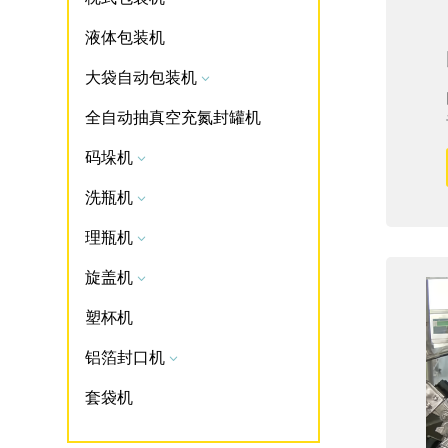
液体包装机
大袋自动包装机
3
全自动抽真空充氮封罐机
码垛机
3
洗瓶机
3
理瓶机
3
旋盖机
3
塑杯机
铝箔封口机
3
套袋机